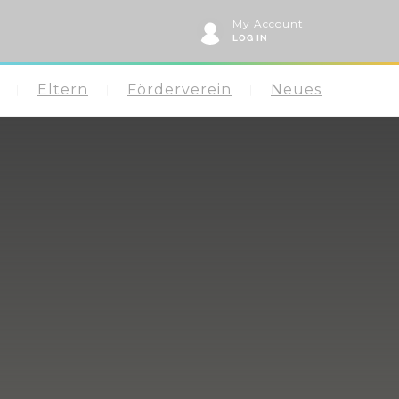
My Account
LOG IN
Eltern
Förderverein
Neues