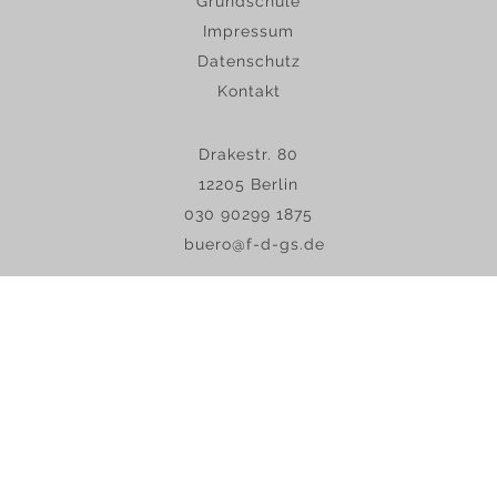
Grundschule
Impressum
Datenschutz
Kontakt
Drakestr. 80
12205 Berlin
030 90299 1875
buero@f-d-gs.de