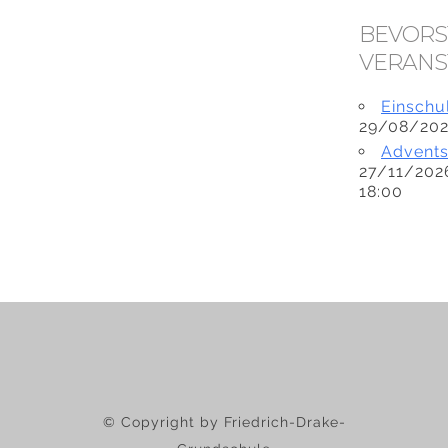
BEVOR
VERANS
Einschu
29/08/202
Advents
27/11/2026
18:00
© Copyright by Friedrich-Drake-