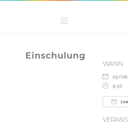
Einschulung
WANN
29/0
9:30
ZUM
ICS he
VERANS